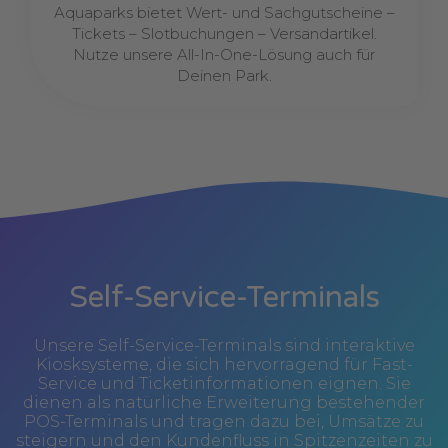
Aquaparks bietet Wert- und Sachgutscheine –
Tickets – Slotbuchungen – Versandartikel.
Nutze unsere All-In-One-Lösung auch für
Deinen Park.
Self-Service-Terminals
Unsere Self-Service-Terminals sind interaktive
Kiosksysteme, die sich hervorragend für Fast-
Service und Ticketinformationen eignen. Sie
dienen als natürliche Erweiterung bestehender
POS-Terminals und tragen dazu bei, Umsätze zu
steigern und den Kundenfluss in Spitzenzeiten zu