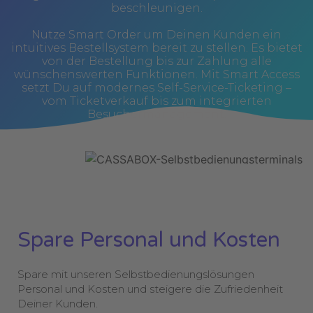
beschleunigen.
Nutze Smart Order um Deinen Kunden ein
intuitives Bestellsystem bereit zu stellen. Es bietet
von der Bestellung bis zur Zahlung alle
wünschenswerten Funktionen. Mit Smart Access
setzt Du auf modernes Self-Service-Ticketing –
vom Ticketverkauf bis zum integrierten
Besuchermanagement.
Spare Personal und Kosten
Spare mit unseren Selbstbedienungslösungen
Personal und Kosten und steigere die Zufriedenheit
Deiner Kunden.