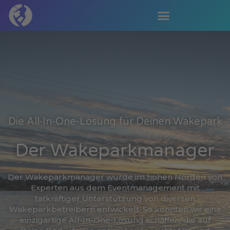
Der Wakeparkmanager
Die All-In-One-Lösung für Deinen Wakepark
Der Wakeparkmanager
Der Wakeparkmanager wurde im hohen Norden von
Experten aus dem Eventmanagement mit
tatkräftiger Unterstützung von diversen
Wakeparkbetreibern entwickelt. So konnten wir eine
einzigartige All-In-One-Lösung schaffen, die auf